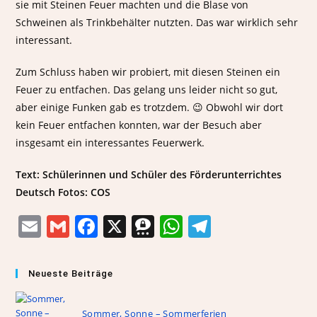
sie mit Steinen Feuer machten und die Blase von
Schweinen als Trinkbehälter nutzten. Das war wirklich sehr
interessant.
Zum Schluss haben wir probiert, mit diesen Steinen ein
Feuer zu entfachen. Das gelang uns leider nicht so gut,
aber einige Funken gab es trotzdem. 😉 Obwohl wir dort
kein Feuer entfachen konnten, war der Besuch aber
insgesamt ein interessantes Feuerwerk.
Text: Schülerinnen und Schüler des Förderunterrichtes
Deutsch Fotos: COS
E
G
F
X
T
W
T
m
m
a
h
h
el
ai
ai
c
re
at
e
Neueste Beiträge
l
l
e
e
s
gr
b
m
A
a
Sommer, Sonne – Sommerferien