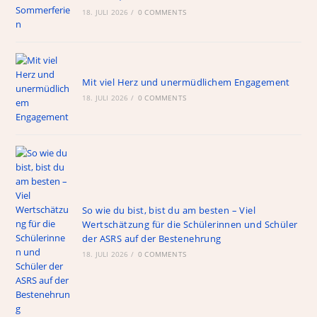
18. JULI 2026
o
/
0 COMMENTS
a
p
m
o
p
k
Mit viel Herz und unermüdlichem Engagement
18. JULI 2026
/
0 COMMENTS
So wie du bist, bist du am besten – Viel
Wertschätzung für die Schülerinnen und Schüler
der ASRS auf der Bestenehrung
18. JULI 2026
/
0 COMMENTS