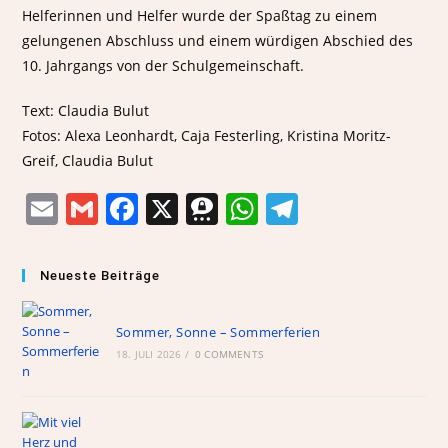
Helferinnen und Helfer wurde der Spaßtag zu einem
gelungenen Abschluss und einem würdigen Abschied des
10. Jahrgangs von der Schulgemeinschaft.
Text: Claudia Bulut
Fotos: Alexa Leonhardt, Caja Festerling, Kristina Moritz-
Greif, Claudia Bulut
E
G
F
X
T
W
T
m
m
a
h
h
el
ai
ai
c
re
at
e
Neueste Beiträge
l
l
e
e
s
gr
b
m
A
a
Sommer, Sonne – Sommerferien
18. JULI 2026
o
/
0 COMMENTS
a
p
m
o
p
k