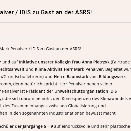
lver / IDIS zu Gast an der ASRS!
r
und auf
Initiative unserer Kollegin Frau Anna Pietrzyk
(Fairtrade
echtsanwalt
und
Klima-Aktivist Herr Mark Penalver
. Begleitet wu
en/Grundschullehrerin) und
Herrn Baumstark
vom
Bildungswerk
Fromm, denn natürlich spricht Herr Penalver neben seiner
 Penalver ist
Präsident
der
Umweltschutzorganisation IDIS
lity), die sich darum bemüht, den Konsequenzen des Klimawandels 
zgl. des Zusammenhanges zwischen Globalisierung und
chen in den sogenannten Industrienationen bewusst macht.
chüler der Jahrgänge 5 – 9
auf eindrucksvolle und sehr plastische