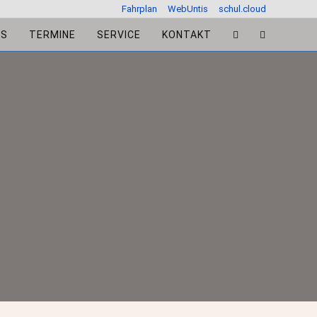
Fahrplan
WebUntis
schul.cloud
ES
TERMINE
SERVICE
KONTAKT