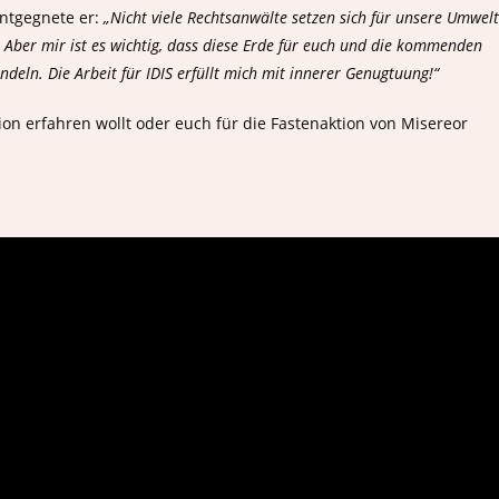
entgegnete er:
„Nicht viele Rechtsanwälte setzen sich für unsere Umwelt
Aber mir ist es wichtig, dass diese Erde für euch und die kommenden
eln. Die Arbeit für IDIS erfüllt mich mit innerer Genugtuung!“
on erfahren wollt oder euch für die Fastenaktion von Misereor
Albert-Schweitzer-Realsch