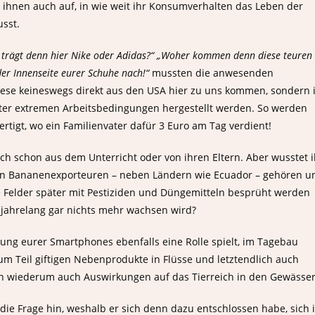
 ihnen auch auf, in wie weit ihr Konsumverhalten das Leben der
usst.
 trägt denn hier Nike oder Adidas?“ „Woher kommen denn diese teuren
der Innenseite eurer Schuhe nach!“
mussten die anwesenden
diese keineswegs direkt aus den USA hier zu uns kommen, sondern 
ter extremen Arbeitsbedingungen hergestellt werden. So werden
ertigt, wo ein Familienvater dafür 3 Euro am Tag verdient!
h schon aus dem Unterricht oder von ihren Eltern. Aber wusstet i
ßten Bananenexporteuren – neben Ländern wie Ecuador – gehören u
e Felder später mit Pestiziden und Düngemitteln besprüht werden
jahrelang gar nichts mehr wachsen wird?
llung eurer Smartphones ebenfalls eine Rolle spielt, im Tagebau
m Teil giftigen Nebenprodukte in Flüsse und letztendlich auch
nn wiederum auch Auswirkungen auf das Tierreich in den Gewässer
die Frage hin, weshalb er sich denn dazu entschlossen habe, sich 