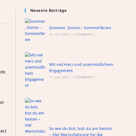
Neueste Beiträge
Sommer, Sonne – Sommerferien
18. JULI 2026
/
0 COMMENTS
Mit viel Herz und unermüdlichem
Engagement
rde
18. JULI 2026
/
0 COMMENTS
vor
So wie du bist, bist du am besten
 Art
– Viel Wertschätzung für die