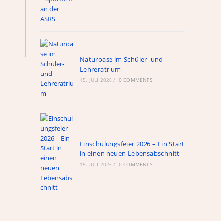
ule
Naturoase im Schüler- und
Lehreratrium
Links
15. JULI 2026
/
0 COMMENTS
WebUntis
schul.cloud
nextcloud
Alte Hompage
Einschulungsfeier 2026 – Ein Start
in einen neuen Lebensabschnitt
Röntgen-Gymnasium
15. JULI 2026
/
0 COMMENTS
Ganztagshauptschule Hackenberg
Fahrplan