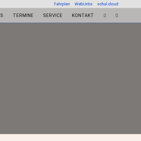
Fahrplan
WebUntis
schul.cloud
ES
TERMINE
SERVICE
KONTAKT