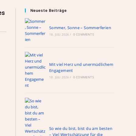
Neueste Beiträge
es
Sommer, Sonne – Sommerferien
18. JULI 2026
/
0 COMMENTS
Mit viel Herz und unermüdlichem
Engagement
18. JULI 2026
/
0 COMMENTS
So wie du bist, bist du am besten
– Viel Wertschätzung für die