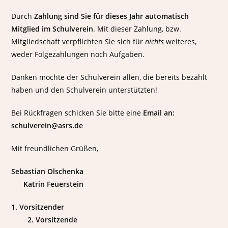
i
e
Durch
Zahlung sind Sie für dieses Jahr automatisch
t
t
v
Mitglied im Schulverein
. Mit dieser Zahlung, bzw.
o
Mitgliedschaft verpflichten Sie sich für
nichts
weiteres,
m
weder Folgezahlungen noch Aufgaben.
S
c
Danken möchte der Schulverein allen, die bereits bezahlt
h
u
haben und den Schulverein unterstützten!
l
v
Bei Rückfragen schicken Sie bitte eine
Email an:
e
schulverein@asrs.de
r
e
Mit freundlichen Grüßen,
i
n
!
Sebastian Olschenka
Katrin Feuerstein
1. Vorsitzender
2. Vorsitzende