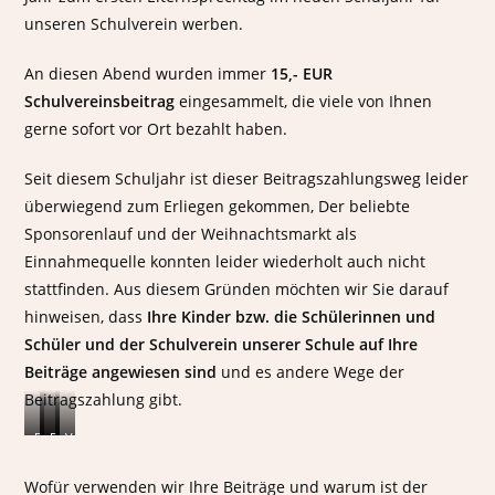
unseren Schulverein werben.
An diesen Abend wurden immer
15,- EUR
Schulvereinsbeitrag
eingesammelt, die viele von Ihnen
gerne sofort vor Ort bezahlt haben.
Seit diesem Schuljahr ist dieser Beitragszahlungsweg leider
überwiegend zum Erliegen gekommen, Der beliebte
Sponsorenlauf und der Weihnachtsmarkt als
Einnahmequelle konnten leider wiederholt auch nicht
stattfinden. Aus diesem Gründen möchten wir Sie darauf
hinweisen, dass
Ihre Kinder bzw. die Schülerinnen und
Schüler und der Schulverein unserer Schule auf Ihre
Beiträge angewiesen sind
und es andere Wege der
Beitragszahlung gibt.
B
E
E
V
ü
l
i
o
c
t
s
r
Wofür verwenden wir Ihre Beiträge und warum ist der