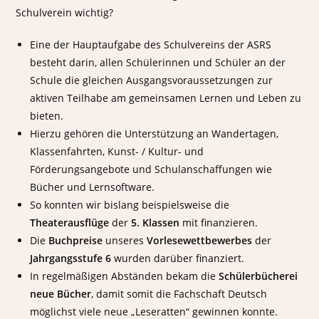
h
e
w
l
Schulverein wichtig?
e
r
a
e
r
n
g
s
Eine der Hauptaufgabe des Schulvereins der ASRS
s
s
e
e
besteht darin, allen Schülerinnen und Schüler an der
p
c
n
w
e
h
z
e
Schule die gleichen Ausgangsvoraussetzungen zur
n
a
u
t
aktiven Teilhabe am gemeinsamen Lernen und Leben zu
d
f
m
t
bieten.
e
t
A
b
Hierzu gehören die Unterstützung an Wandertagen,
f
e
b
e
ü
n
s
w
Klassenfahrten, Kunst- / Kultur- und
r
g
c
e
Förderungsangebote und Schulanschaffungen wie
d
a
h
r
Bücher und Lernsoftware.
i
g
l
b
So konnten wir bislang beispielsweise die
e
i
u
2
B
e
s
0
Theaterausflüge
der
5. Klassen
mit finanzieren.
I
r
s
2
Die
Buchpreise
unseres
Vorlesewettbewerbes
der
B
t
u
0
Jahrgangsstufe 6
wurden darüber finanziert.
s
n
:
In regelmäßigen Abständen bekam die
Schülerbücherei
i
s
S
c
e
u
neue Bücher
, damit somit die Fachschaft Deutsch
h
r
S
möglichst viele neue „Leseratten“ gewinnen konnte.
f
e
m