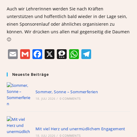
Auch wir LehrerInnen werden Sie nach Kräften
unterstützen und hoffentlich bald wieder in der Lage sein,
einen Sponsorenlauf oder ähnliches organisieren zu
können. Wir drücken uns allen mal gegenseitig die Daumen
🙂
E
G
F
X
T
W
T
m
m
a
h
h
el
ai
ai
c
re
at
e
Neueste Beiträge
l
l
e
e
s
gr
b
m
A
a
Sommer, Sonne – Sommerferien
18. JULI 2026
o
/
0 COMMENTS
a
p
m
o
p
k
Mit viel Herz und unermüdlichem Engagement
18. JULI 2026
/
0 COMMENTS