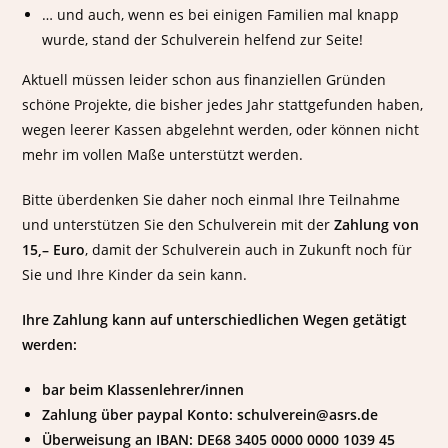
… und auch, wenn es bei einigen Familien mal knapp
ü
r
i
wurde, stand der Schulverein helfend zur Seite!
r
1
t
d
0
i
Aktuell müssen leider schon aus finanziellen Gründen
i
.
h
e
K
r
schöne Projekte, die bisher jedes Jahr stattgefunden haben,
A
l
e
wegen leerer Kassen abgelehnt werden, oder können nicht
S
a
n
mehr im vollen Maße unterstützt werden.
R
s
P
S
s
r
Bitte überdenken Sie daher noch einmal Ihre Teilnahme
i
e
e
n
n
i
und unterstützen Sie den Schulverein mit der
Zahlung von
i
2
s
15,– Euro
, damit der Schulverein auch in Zukunft noch für
h
0
e
Sie und Ihre Kinder da sein kann.
r
2
n
e
1
,
Ihre Zahlung kann auf unterschiedlichen Wegen getätigt
r
g
F
e
werden:
r
s
e
t
bar beim Klassenlehrer/innen
i
i
Zahlung über paypal Konto: schulverein@asrs.de
z
f
Überweisung an IBAN: DE68 3405 0000 0000 1039 45
e
t