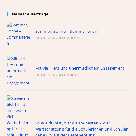
m
m
a
h
h
el
ai
ai
c
re
at
e
Neueste Beiträge
l
l
e
e
s
gr
b
m
A
a
Sommer, Sonne – Sommerferien
18. JULI 2026
o
/
0 COMMENTS
a
p
m
o
p
k
Mit viel Herz und unermüdlichem Engagement
18. JULI 2026
/
0 COMMENTS
So wie du bist, bist du am besten – Viel
Wertschätzung für die Schülerinnen und Schüler
der ASRS auf der Bestenehrung