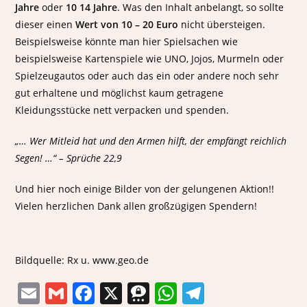
Jahre
oder
10 14 Jahre
. Was den Inhalt anbelangt, so sollte
dieser einen
Wert von 10 – 20 Euro
nicht übersteigen.
Beispielsweise könnte man hier Spielsachen wie
beispielsweise Kartenspiele wie UNO, Jojos, Murmeln oder
Spielzeugautos oder auch das ein oder andere noch sehr
gut erhaltene und möglichst kaum getragene
Kleidungsstücke nett verpacken und spenden.
„… Wer Mitleid hat und den Armen hilft, der empfängt reichlich
Segen! …“ – Sprüche 22,9
Und hier noch einige Bilder von der gelungenen Aktion!!
Vielen herzlichen Dank allen großzügigen Spendern!
Bildquelle: Rx u. www.geo.de
E
G
F
X
T
W
T