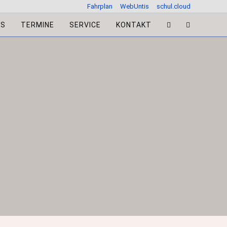
Fahrplan
WebUntis
schul.cloud
ES
TERMINE
SERVICE
KONTAKT