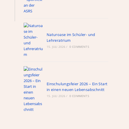
ule
Naturoase im Schüler- und
Lehreratrium
Links
15. JULI 2026
/
0 COMMENTS
WebUntis
schul.cloud
nextcloud
Alte Hompage
Einschulungsfeier 2026 – Ein Start
in einen neuen Lebensabschnitt
Röntgen-Gymnasium
15. JULI 2026
/
0 COMMENTS
Ganztagshauptschule Hackenberg
Fahrplan