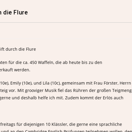
 die Flure
aten für die ca. 450 Waffeln, die ab heute bis zu den
erkauft werden.
10e), Emily (10e), und Lila (10c), gemeinsam mit Frau Förster, Herrn
eig vor. Mit grooviger Musik fiel das Rühren der großen Teigmeng
ke gerne und deshalb helfe ich mit. Zudem kommt der Erlös auch
eitags für diejenigen 10 Klässler, die gerne eine sprachliche
en und an den Cambridge English Prüfungen teilnehmen wollen, de