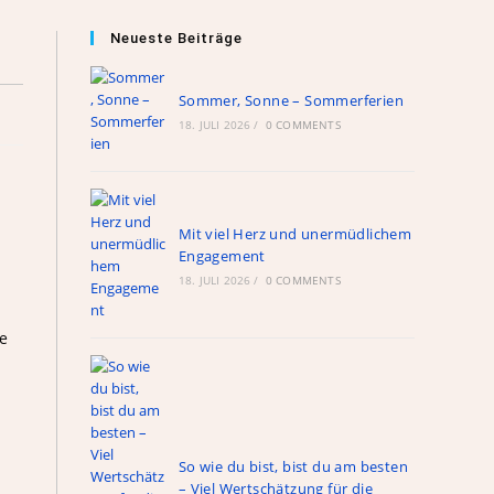
Neueste Beiträge
Sommer, Sonne – Sommerferien
18. JULI 2026
/
0 COMMENTS
Mit viel Herz und unermüdlichem
Engagement
18. JULI 2026
/
0 COMMENTS
e
So wie du bist, bist du am besten
– Viel Wertschätzung für die
n