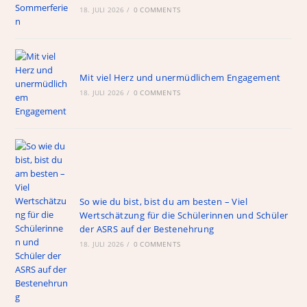
18. JULI 2026
o
/
0 COMMENTS
a
p
m
o
p
k
Mit viel Herz und unermüdlichem Engagement
18. JULI 2026
/
0 COMMENTS
So wie du bist, bist du am besten – Viel
Wertschätzung für die Schülerinnen und Schüler
der ASRS auf der Bestenehrung
18. JULI 2026
/
0 COMMENTS