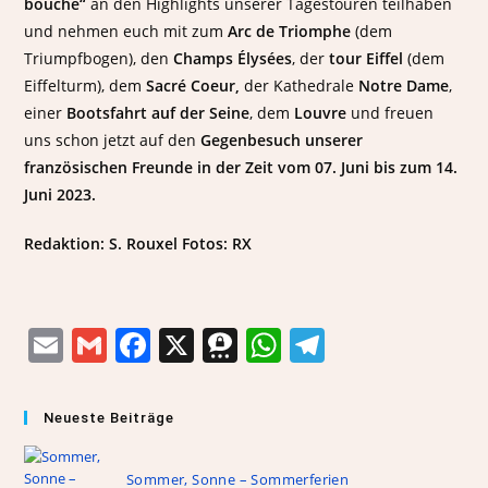
bouche“
an den Highlights unserer Tagestouren teilhaben
und nehmen euch mit zum
Arc de Triomphe
(dem
Triumpfbogen), den
Champs Élysées
, der
tour Eiffel
(dem
Eiffelturm), dem
Sacré Coeur,
der Kathedrale
Notre Dame
,
einer
Bootsfahrt auf der Seine
, dem
Louvre
und freuen
uns schon jetzt auf den
Gegenbesuch unserer
französischen Freunde in der Zeit vom 07. Juni bis zum 14.
Juni 2023.
Redaktion: S. Rouxel Fotos: RX
E
G
F
X
T
W
T
m
m
a
h
h
el
ai
ai
c
re
at
e
Neueste Beiträge
l
l
e
e
s
gr
b
m
A
a
Sommer, Sonne – Sommerferien