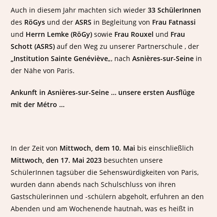
Auch in diesem Jahr machten sich wieder
33 SchülerInnen
des
RöGys
und der
ASRS
in Begleitung von
Frau Fatnassi
und
Herrn Lemke (RöGy)
sowie
Frau Rouxel
und
Frau
Schott (ASRS)
auf den Weg zu unserer Partnerschule , der
„Institution Sainte Genéviève
„, nach
Asnières-sur-Seine
in
der Nähe von Paris.
Ankunft in Asnières-sur-Seine … unsere ersten Ausflüge
mit der Métro …
In der Zeit von
Mittwoch, dem 10. Mai
bis einschließlich
Mittwoch, den 17. Mai 2023
besuchten unsere
SchülerInnen tagsüber die Sehenswürdigkeiten von Paris,
wurden dann abends nach Schulschluss von ihren
Gastschülerinnen und -schülern abgeholt, erfuhren an den
Abenden und am Wochenende hautnah, was es heißt in