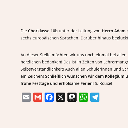
Die
Chorklasse 10b
unter der Leitung von
Herrn Adam
p
sechs europäischen Sprachen. Darüber hinaus beglück
An dieser Stelle möchten wir uns noch einmal bei allen 
herzlichen bedanken! Das ist in Zeiten von Lehrerman
Selbstverständlichkeit! Auch allen Schülerinnen und Sc
ein Zeichen!
Schließlich wünschen wir dem Kollegium u
frohe Festtage und erholsame Ferien!
S. Rouxel
E
G
F
X
T
W
T
m
m
a
h
h
el
ai
ai
c
re
at
e
l
l
e
e
s
gr