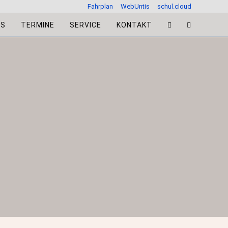
Fahrplan
WebUntis
schul.cloud
ES
TERMINE
SERVICE
KONTAKT