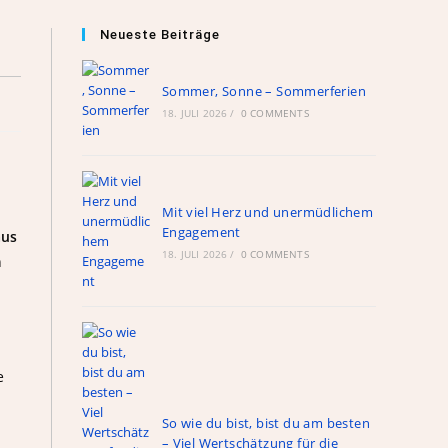
Neueste Beiträge
Sommer, Sonne – Sommerferien
18. JULI 2026
/
0 COMMENTS
Mit viel Herz und unermüdlichem
Engagement
aus
18. JULI 2026
/
0 COMMENTS
n
e
So wie du bist, bist du am besten
– Viel Wertschätzung für die