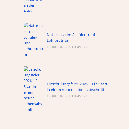
ule
Naturoase im Schüler- und
Lehreratrium
Links
15. JULI 2026
/
0 COMMENTS
WebUntis
schul.cloud
nextcloud
Alte Hompage
Einschulungsfeier 2026 – Ein Start
in einen neuen Lebensabschnitt
Röntgen-Gymnasium
15. JULI 2026
/
0 COMMENTS
Ganztagshauptschule Hackenberg
Fahrplan