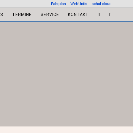
Fahrplan
WebUntis
schul.cloud
ES
TERMINE
SERVICE
KONTAKT