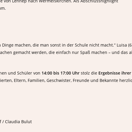
se von Lennep nach Wermelskirchen. Als Abschlusshighlight
um.
n Dinge machen, die man sonst in der Schule nicht macht.“ Luisa (6
Albert-Schweitzer-Realsch
al Sachen gemacht werden, die einfach nur Spaß machen – und das a
r Straße 105
innen und Schüler von
14:00 bis 17:00 Uhr
stolz die
Ergebnisse ihrer
cheid
ierten, Eltern, Familien, Geschwister, Freunde und Bekannte herzli
fon:
91 163101
fax:
91 163164
f / Claudia Bulut
l:
ealschule@asrs.de