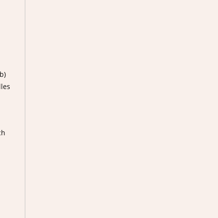
b)
ule
lles
Links
WebUntis
ch
schul.cloud
nextcloud
Alte Hompage
Röntgen-Gymnasium
Ganztagshauptschule Hackenberg
Fahrplan