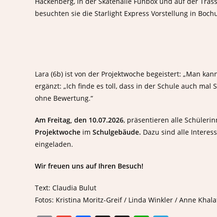
Hackenberg, in der Skatehalle Funbox und auf der Tras
besuchten sie die Starlight Express Vorstellung in Boch
Lara (6b) ist von der Projektwoche begeistert: „Man kan
Öffnungszeiten:
Kontakt:
ergänzt: „Ich finde es toll, dass in der Schule auch m
Das Sekretariat ist zu folgenden Zeiten
Adresse:
ohne Bewertung.“
geöffnet:
Hackenberge
Am Freitag, den
10.07.2026
, präsentieren alle Schüler
42897 Rems
Mo., Di., Do.:
Projektwoche
im
Schulgebäude.
Dazu sind alle Interess
Tele
Von 07:00 bis 14:00
eingeladen.
021
Mi.:
Wir freuen uns auf Ihren Besuch!
Tele
Von 07:00 bis 13:00
021
Text: Claudia Bulut
Fr.:
Fotos: Kristina Moritz-Greif / Linda Winkler / Anne Khala
Emai
as-r
Von 07:00 bis 12:00