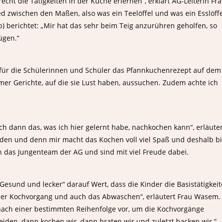
erecht die Tätigkeiten in der Küche erlernen“, erklärt AG-Leiterin Fr
ied zwischen den Maßen, also was ein Teelöffel und was ein Esslöff
(7b) berichtet: „Mir hat das sehr beim Teig anzurühren geholfen, so
ügen.“
für die Schülerinnen und Schüler das Pfannkuchenrezept auf dem
mer Gerichte, auf die sie Lust haben, aussuchen. Zudem achte ich
ich dann das, was ich hier gelernt habe, nachkochen kann“, erläute
werden und denn mir macht das Kochen voll viel Spaß und deshalb b
den das Jungenteam der AG und sind mit viel Freude dabei.
esund und lecker“ darauf Wert, dass die Kinder die Basistätigkei
 der Kochvorgang und auch das Abwaschen“, erläutert Frau Wasem.
 nach einer bestimmten Reihenfolge vor, um die Kochvorgänge
eiden, dann kochen wir, dann braten wir und zuletzt backen wir.“