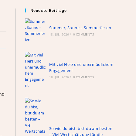
Neueste Beiträge
Sommer, Sonne – Sommerferien
18. JULI 2026
/
0 COMMENTS
Mit viel Herz und unermüdlichem
Engagement
18. JULI 2026
/
0 COMMENTS
und
So wie du bist, bist du am besten
– Viel Wertschätzung für die