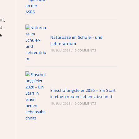
ut,
d.
e
Naturoase im Schüler- und
Lehreratrium
15. JULI 2026
/
0 COMMENTS
ule
Links
n
Einschulungsfeier 2026 – Ein Start
WebUntis
in einen neuen Lebensabschnitt
schul.cloud
15. JULI 2026
/
0 COMMENTS
nextcloud
Alte Hompage
Röntgen-Gymnasium
Ganztagshauptschule Hackenberg