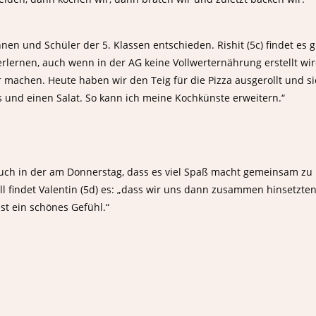
en und Schüler der 5. Klassen entschieden. Rishit (5c) findet es g
erlernen, auch wenn in der AG keine Vollwerternährung erstellt wir
r machen. Heute haben wir den Teig für die Pizza ausgerollt und si
s und einen Salat. So kann ich meine Kochkünste erweitern.“
Albert-Schweitzer-Realsch
s auch in der am Donnerstag, dass es viel Spaß macht gemeinsam zu
r Straße 105
ll findet Valentin (5d) es: „dass wir uns dann zusammen hinsetzte
cheid
st ein schönes Gefühl.“
fon:
91 163101
fax:
91 163164
l: