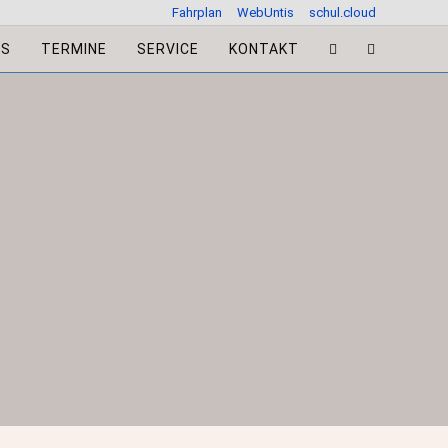
Fahrplan
WebUntis
schul.cloud
ES
TERMINE
SERVICE
KONTAKT