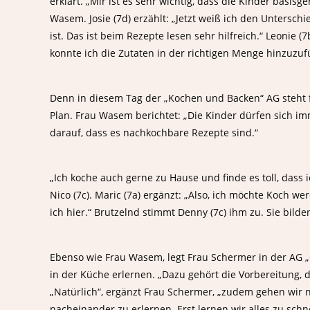
erklärt. „Mir ist es sehr wichtig, dass die Kinder basisg
Wasem. Josie (7d) erzählt: „Jetzt weiß ich den Untersch
ist. Das ist beim Rezepte lesen sehr hilfreich.“ Leonie 
konnte ich die Zutaten in der richtigen Menge hinzuzuf
Denn in diesem Tag der „Kochen und Backen“ AG steht 
Plan. Frau Wasem berichtet: „Die Kinder dürfen sich im
darauf, dass es nachkochbare Rezepte sind.“
„Ich koche auch gerne zu Hause und finde es toll, dass 
Nico (7c). Maric (7a) ergänzt: „Also, ich möchte Koch 
ich hier.“ Brutzelnd stimmt Denny (7c) ihm zu. Sie bil
Ebenso wie Frau Wasem, legt Frau Schermer in der AG „G
in der Küche erlernen. „Dazu gehört die Vorbereitung,
„Natürlich“, ergänzt Frau Schermer, „zudem gehen wir
nacheinander zu erlernen. Erst lernen wir alles zu schn