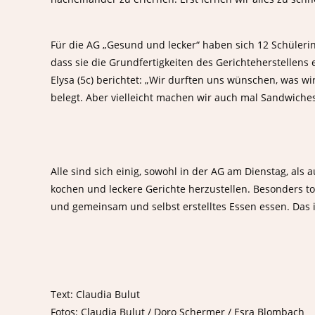
Für die AG „Gesund und lecker“ haben sich 12 Schülerinn
dass sie die Grundfertigkeiten des Gerichteherstellens 
Elysa (5c) berichtet: „Wir durften uns wünschen, was wi
belegt. Aber vielleicht machen wir auch mal Sandwiche
Öffnungszeiten:
Kontakt:
Das Sekretariat ist zu folgenden Zeiten
Adresse:
Alle sind sich einig, sowohl in der AG am Dienstag, al
geöffnet:
Hackenberge
kochen und leckere Gerichte herzustellen. Besonders to
42897 Rems
und gemeinsam und selbst erstelltes Essen essen. Das i
Mo., Di., Do.:
Tele
Von 07:00 bis 14:00
021
Mi.:
Tele
Von 07:00 bis 13:00
021
Text: Claudia Bulut
Fr.:
Fotos: Claudia Bulut / Doro Schermer / Esra Blombach
Emai