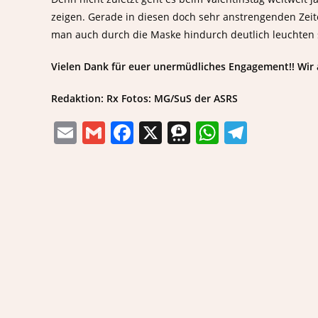
zeigen. Gerade in diesen doch sehr anstrengenden Zeite
man auch durch die Maske hindurch deutlich leuchten 
Vielen Dank für euer unermüdliches Engagement!! Wir a
Redaktion: Rx Fotos: MG/SuS der ASRS
E
G
F
X
T
W
T
m
m
a
h
h
el
ai
ai
c
re
at
e
l
l
e
e
s
gr
b
m
A
a
o
a
p
m
o
p
k