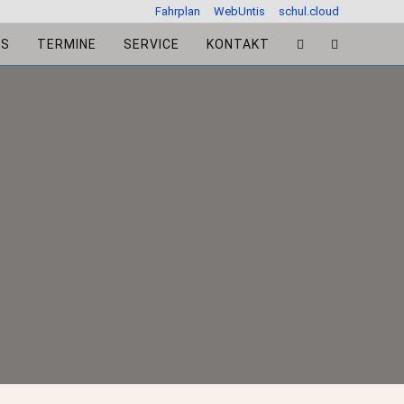
Fahrplan
WebUntis
schul.cloud
ES
TERMINE
SERVICE
KONTAKT