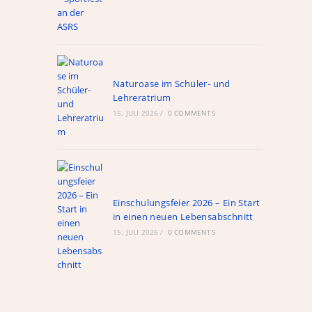
ule
Naturoase im Schüler- und
Lehreratrium
Links
15. JULI 2026
/
0 COMMENTS
WebUntis
schul.cloud
nextcloud
Alte Hompage
Einschulungsfeier 2026 – Ein Start
in einen neuen Lebensabschnitt
Röntgen-Gymnasium
15. JULI 2026
/
0 COMMENTS
Ganztagshauptschule Hackenberg
Fahrplan