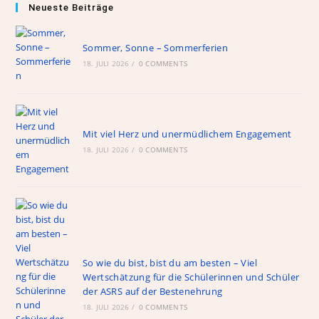
ai
ai
c
re
at
e
Neueste Beiträge
l
l
e
e
s
gr
b
m
A
a
Sommer, Sonne – Sommerferien
18. JULI 2026
o
/
0 COMMENTS
a
p
m
o
p
k
Mit viel Herz und unermüdlichem Engagement
18. JULI 2026
/
0 COMMENTS
So wie du bist, bist du am besten – Viel
Wertschätzung für die Schülerinnen und Schüler
der ASRS auf der Bestenehrung
18. JULI 2026
/
0 COMMENTS