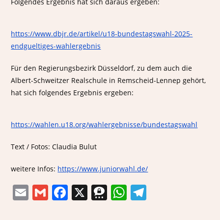
Folgendes Ergebnis hat sich daraus ergeben:
https://www.dbjr.de/artikel/u18-bundestagswahl-2025-
endgueltiges-wahlergebnis
Für den Regierungsbezirk Düsseldorf, zu dem auch die
Albert-Schweitzer Realschule in Remscheid-Lennep gehört,
hat sich folgendes Ergebnis ergeben:
https://wahlen.u18.org/wahlergebnisse/bundestagswahl
Text / Fotos: Claudia Bulut
weitere Infos:
https://www.juniorwahl.de/
E
G
F
X
T
W
T
m
m
a
h
h
el