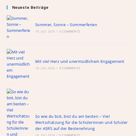
ai
ai
c
re
at
e
Neueste Beiträge
l
l
e
e
s
gr
b
m
A
a
Sommer, Sonne – Sommerferien
18. JULI 2026
o
/
0 COMMENTS
a
p
m
o
p
k
Mit viel Herz und unermüdlichem Engagement
18. JULI 2026
/
0 COMMENTS
So wie du bist, bist du am besten – Viel
Wertschätzung für die Schülerinnen und Schüler
der ASRS auf der Bestenehrung
18. JULI 2026
/
0 COMMENTS