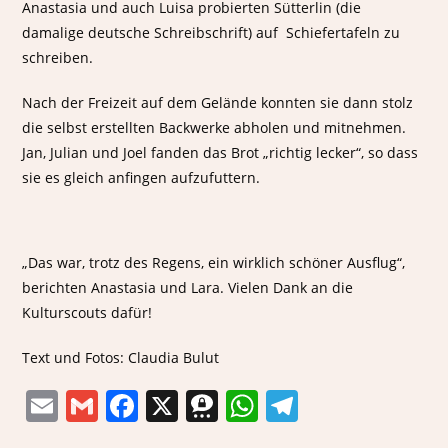
Anastasia und auch Luisa probierten Sütterlin (die
damalige deutsche Schreibschrift) auf Schiefertafeln zu
schreiben.
Nach der Freizeit auf dem Gelände konnten sie dann stolz
die selbst erstellten Backwerke abholen und mitnehmen.
Jan, Julian und Joel fanden das Brot „richtig lecker“, so dass
sie es gleich anfingen aufzufuttern.
„Das war, trotz des Regens, ein wirklich schöner Ausflug“,
berichten Anastasia und Lara. Vielen Dank an die
Kulturscouts dafür!
Text und Fotos: Claudia Bulut
E
G
F
X
T
W
T
m
m
a
h
h
el