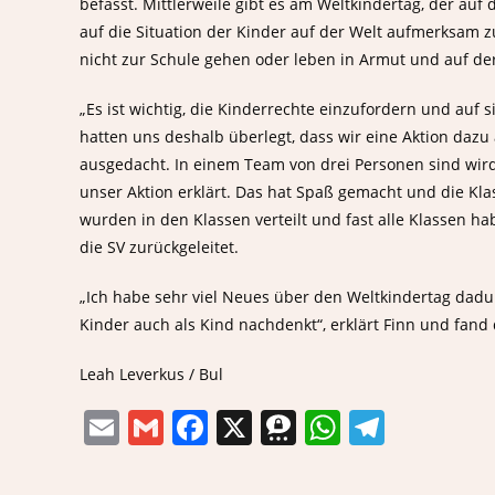
befasst. Mittlerweile gibt es am Weltkindertag, der auf
auf die Situation der Kinder auf der Welt aufmerksam 
nicht zur Schule gehen oder leben in Armut und auf der
„Es ist wichtig, die Kinderrechte einzufordern und auf
hatten uns deshalb überlegt, dass wir eine Aktion daz
ausgedacht. In einem Team von drei Personen sind wir
unser Aktion erklärt. Das hat Spaß gemacht und die Kla
wurden in den Klassen verteilt und fast alle Klassen ha
die SV zurückgeleitet.
„Ich habe sehr viel Neues über den Weltkindertag dadur
Kinder auch als Kind nachdenkt“, erklärt Finn und fand
Leah Leverkus / Bul
E
G
F
X
T
W
T
m
m
a
h
h
el