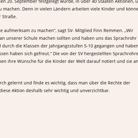
 den 20. September festgelegt wurde, in über 40 Staaten Aktionen, 
zu machen. Denn in vielen Ländern arbeiten viele Kinder und könn
 Straße.
 sie aufmerksam zu machen“, sagt SV- Mitglied Finn Remmen. „Wir
u an unserer Schule machen sollten und haben uns das Sprachrohr
d durch die Klassen der Jahrgangsstufen 5-10 gegangen und habe
ssen haben sich gefreut.“ Die von der SV hergestellten Sprachrohr
ben ihre Wünsche für die Kinder der Welt darauf notiert und sie a
ch gelernt und finde es wichtig, dass man über die Rechte der
 diese Aktion deshalb sehr wichtig und unverzichtbar.