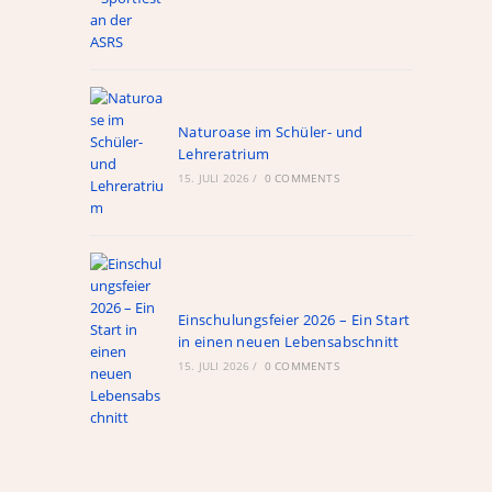
ule
Naturoase im Schüler- und
Lehreratrium
Links
15. JULI 2026
/
0 COMMENTS
WebUntis
schul.cloud
nextcloud
Alte Hompage
Einschulungsfeier 2026 – Ein Start
in einen neuen Lebensabschnitt
Röntgen-Gymnasium
15. JULI 2026
/
0 COMMENTS
Ganztagshauptschule Hackenberg
Fahrplan