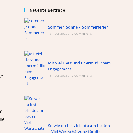
Neueste Beiträge
Sommer, Sonne – Sommerferien
18. JULI 2026
/
0 COMMENTS
Mit viel Herz und unermüdlichem
Engagement
uf
18. JULI 2026
/
0 COMMENTS
e
0.
die
So wie du bist, bist du am besten
– Viel Wertschätzung für die