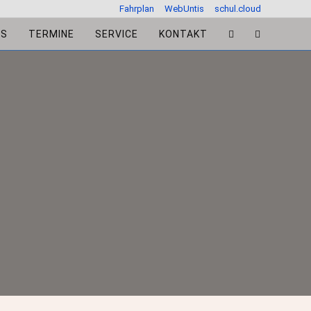
Fahrplan
WebUntis
schul.cloud
ES
TERMINE
SERVICE
KONTAKT