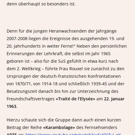
denn überhaupt so besonders ist.
Denn für die jungen Heranwachsenden der Jahrgänge
2007-2008 liegen die Ereignisse des ausgehenden 19. und
20. Jahrhunderts in weiter Ferne!° Neben den persönlichen
Erinnerungen der Lehrkraft, die selbst im Jahr 1965
geboren ist – also für die SuS gefühlt in etwa kurz nach
dem 2. Weltkrieg – führte Frau Rouxel sie zunächst zu den
Ursprüngen der deutsch-französischen Konfrontationen
von 1870/71, von 1914-18 und schließlich 1939-45 und der
Besatzungszeit danach bis hin zur Unterzeichnung des
Freundschaftsvertrages
«Traité de l‘Elysée»
am
22. Januar
1963
.
Hierzu schaute sich die Gruppe dann auch einen kurzen
Beitrag der Reihe
«Karambolage»
des Fernsehsenders
ARTE
an:
https://www.youtube.com/watch?v=5vJQIZuj_gY