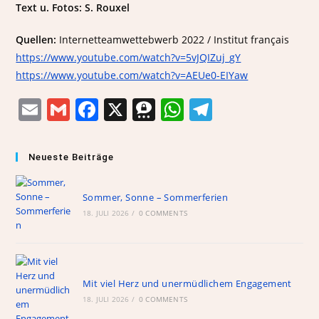
Text u. Fotos: S. Rouxel
Quellen:
Internetteamwettebwerb 2022 / Institut français
https://www.youtube.com/watch?v=5vJQIZuj_gY
https://www.youtube.com/watch?v=AEUe0-EIYaw
E
G
F
X
T
W
T
m
m
a
h
h
el
ai
ai
c
re
at
e
Neueste Beiträge
l
l
e
e
s
gr
b
m
A
a
Sommer, Sonne – Sommerferien
18. JULI 2026
o
/
0 COMMENTS
a
p
m
o
p
k
Mit viel Herz und unermüdlichem Engagement
18. JULI 2026
/
0 COMMENTS