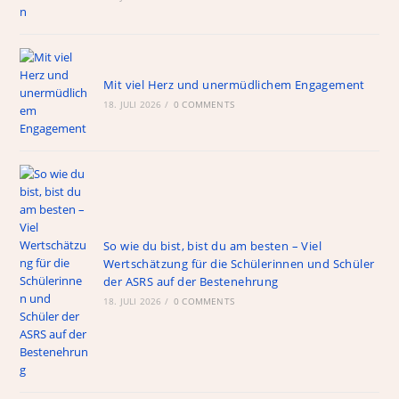
o
a
p
m
o
p
k
Mit viel Herz und unermüdlichem Engagement
18. JULI 2026
/
0 COMMENTS
So wie du bist, bist du am besten – Viel
Wertschätzung für die Schülerinnen und Schüler
der ASRS auf der Bestenehrung
18. JULI 2026
/
0 COMMENTS