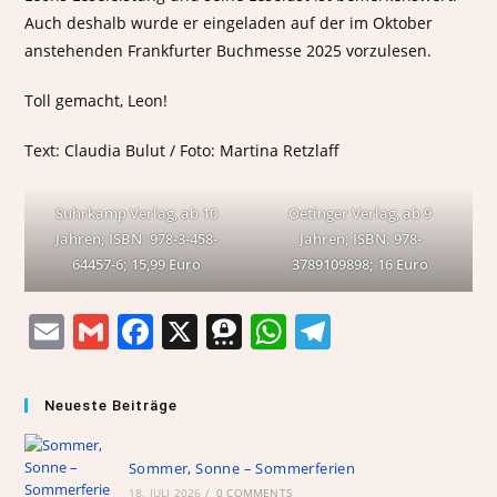
Auch deshalb wurde er eingeladen auf der im Oktober
anstehenden Frankfurter Buchmesse 2025 vorzulesen.
Toll gemacht, Leon!
Text: Claudia Bulut / Foto: Martina Retzlaff
Suhrkamp Verlag, ab 10
Oetinger Verlag, ab 9
Jahren; ISBN: 978-3-458-
Jahren; ISBN:‎ 978-
64457-6; 15,99 Euro
3789109898; 16 Euro
E
G
F
X
T
W
T
m
m
a
h
h
el
ai
ai
c
re
at
e
Neueste Beiträge
l
l
e
e
s
gr
b
m
A
a
Sommer, Sonne – Sommerferien
18. JULI 2026
/
0 COMMENTS